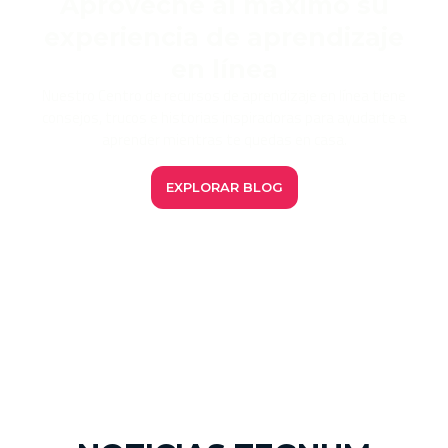
Aproveche al máximo su
experiencia de aprendizaje
en línea
Nuestro Centro de recursos de aprendizaje en línea tiene
consejos, trucos e historias inspiradoras para ayudarte a
aprender mientras te quedas en casa.
EXPLORAR BLOG