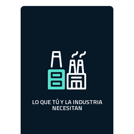
DESARROLLA LAS
COMPETENCIAS Y LAS
HABILIDADES MÁS
DESEADAS POR LAS
GRANDES EMPRESAS.
LO QUE TÚ Y LA INDUSTRIA
NECESITAN