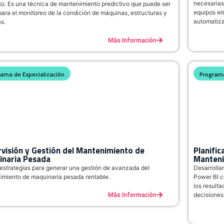
necesarias
o. Es una técnica de mantenimiento predictivo que puede ser
equipos el
ara el monitoreo de la condición de máquinas, estructuras y
automatizar
s.
Más Información
rama de Especialización
Programa
visión y Gestión del Mantenimiento de
Planific
inaria Pesada
Manteni
estrategias para generar una gestión de avanzada del
Desarrolla
imiento de maquinaria pesada rentable.
Power BI c
los resulta
Más Información
decisiones