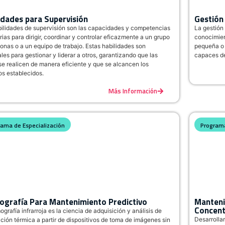
idades para Supervisión
Gestión
ilidades de supervisión son las capacidades y competencias
La gestión
ias para dirigir, coordinar y controlar eficazmente a un grupo
conocimien
onas o a un equipo de trabajo. Estas habilidades son
pequeña o 
les para gestionar y liderar a otros, garantizando que las
capaces de 
se realicen de manera eficiente y que se alcancen los
os establecidos.
Más Información
rama de Especialización
Programa
grafía Para Mantenimiento Predictivo
Manteni
Concent
ografía infrarroja es la ciencia de adquisición y análisis de
Desarrolla
ción térmica a partir de dispositivos de toma de imágenes sin