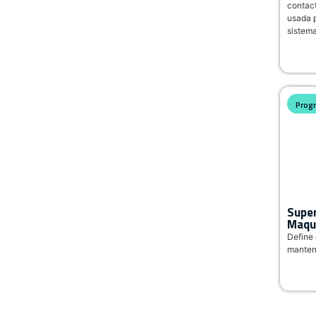
contact
usada p
sistema
Prog
Super
Maqu
Define 
manten