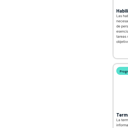
Habil
Las hab
necesar
de pers
esencia
tareas 
objetiv
Prog
Termo
La term
informa