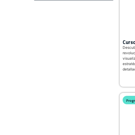
Curso
Descubr
revoluc
visuali
estraté
detalla
Prog