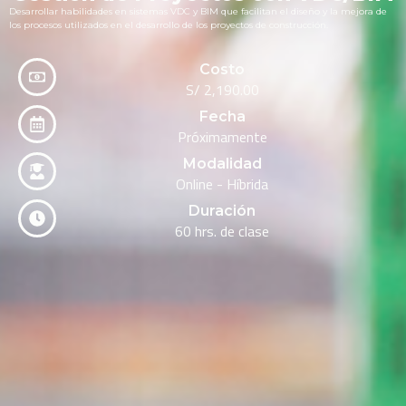
Desarrollar habilidades en sistemas VDC y BIM que facilitan el diseño y la mejora de
los procesos utilizados en el desarrollo de los proyectos de construcción.
Costo
S/
2,190.00
Fecha
Próximamente
Modalidad
Online - Híbrida
Duración
60 hrs. de clase