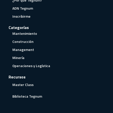
¿Por qué Tegnum?
ADN Tegnum
Inscribirme
Categorías
Mantenimiento
Construcción
Management
Minería
Operaciones y Logística
Recursos
Master Class
Biblioteca Tegnum