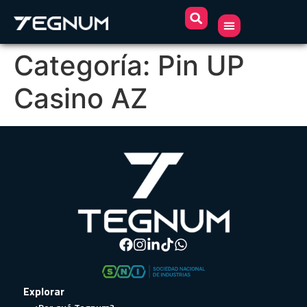
Categoría:
Pin UP
Casino AZ
Explorar